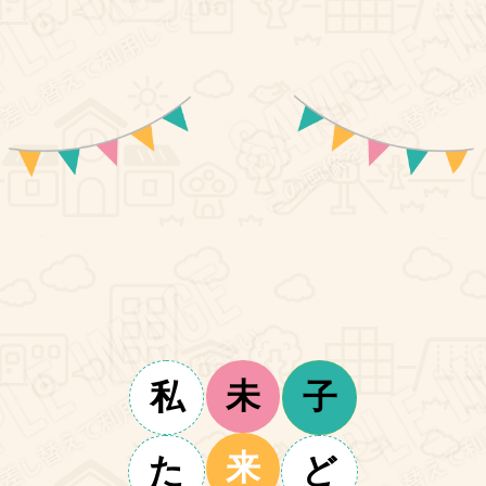
未
私
子
来
た
ど