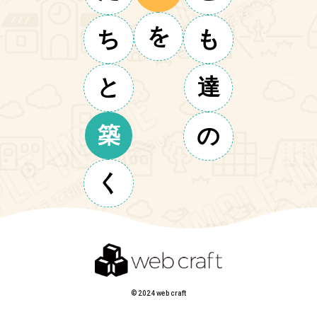
を
ち
も
と
達
築
の
く
© 2024 web craft